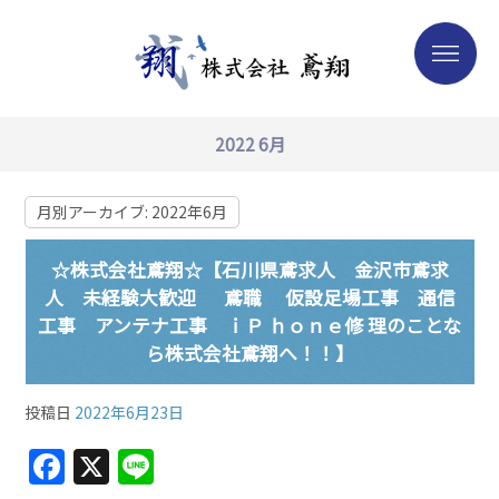
2022 6月
月別アーカイブ:
2022年6月
☆株式会社鳶翔☆【石川県鳶求人 金沢市鳶求
人 未経験大歓迎 鳶職 仮設足場工事 通信
工事 アンテナ工事 ｉＰ ｈｏｎｅ修 理のことな
ら株式会社鳶翔へ！！】
投稿日
2022年6月23日
F
X
Li