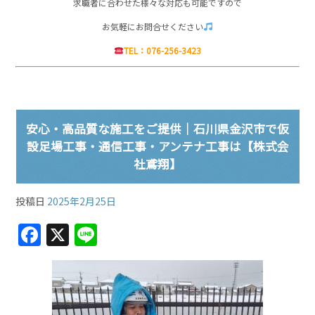
求職者に合わせた様々な対応も可能ですので
お気軽にお問合せください
TEL：076-256-3423
安心・高品質な施工をご提供｜石川県金沢市で仮
設足場工事・通信工事・アンテナ工事は【株式会
社鳶翔】
投稿日
2025年2月25日
F
X
Li
a
n
c
e
e