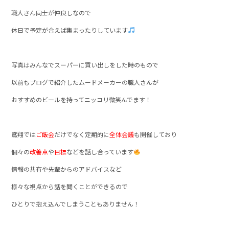
職人さん同士が仲良しなので
休日で予定が合えば集まったりしています
写真はみんなでスーパーに買い出しをした時のもので
以前もブログで紹介したムードメーカーの職人さんが
おすすめのビールを持ってニッコリ微笑んでます！
鳶翔では
ご飯会
だけでなく定期的に
全体会議
も開催しており
個々の
改善点
や
目標
などを話し合っています
情報の共有や先輩からのアドバイスなど
様々な視点から話を聞くことができるので
ひとりで抱え込んでしまうこともありません！