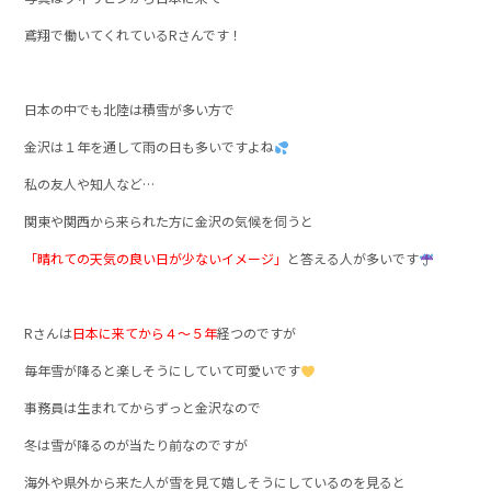
鳶翔で働いてくれているRさんです！
日本の中でも北陸は積雪が多い方で
金沢は１年を通して雨の日も多いですよね
私の友人や知人など…
関東や関西から来られた方に金沢の気候を伺うと
「晴れての天気の良い日が少ないイメージ」
と答える人が多いです
Rさんは
日本に来てから４～５年
経つのですが
毎年雪が降ると楽しそうにしていて可愛いです
事務員は生まれてからずっと金沢なので
冬は雪が降るのが当たり前なのですが
海外や県外から来た人が雪を見て嬉しそうにしているのを見ると