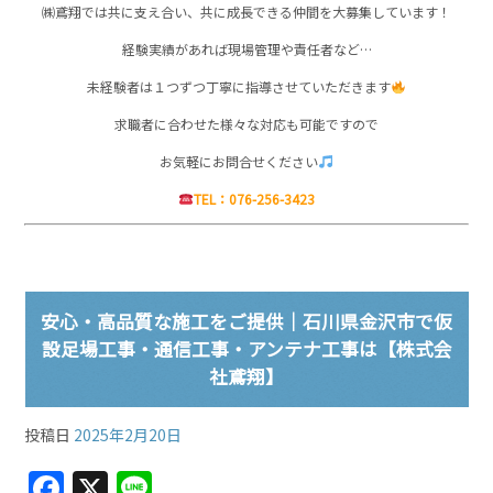
㈱鳶翔では共に支え合い、共に成長できる仲間を大募集しています！
経験実績があれば現場管理や責任者など…
未経験者は１つずつ丁寧に指導させていただきます
求職者に合わせた様々な対応も可能ですので
お気軽にお問合せください
TEL：076-256-3423
安心・高品質な施工をご提供｜石川県金沢市で仮
設足場工事・通信工事・アンテナ工事は【株式会
社鳶翔】
投稿日
2025年2月20日
F
X
Li