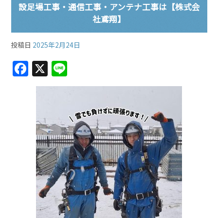
設足場工事・通信工事・アンテナ工事は【株式会
社鳶翔】
投稿日
2025年2月24日
F
X
Li
a
n
c
e
e
b
o
o
k