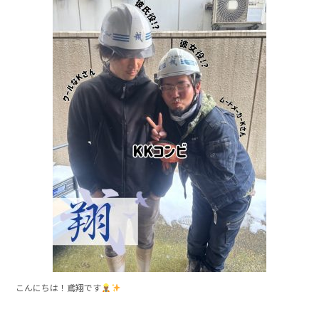
c
e
e
b
o
o
k
こんにちは！鳶翔です