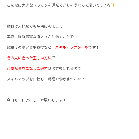
こんなに大きなトラックを運転できちゃうなんて凄いですよね
鳶職は未経験でも現場に参加して
実際に経験豊富な職人さんと働くことで
難易度の高い資格取得など…
スキルアップが可能
です！
その人に合った正しい方法
で
必要な量をこなした努力
は必ず結ばれるので
スキルアップを目指して鳶翔で働きませんか？
今日も１日よろしくお願いします！