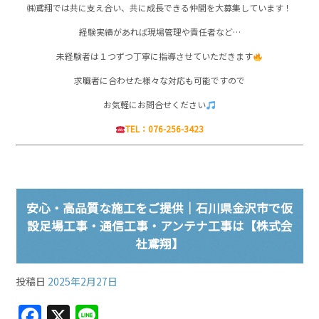
㈱鳶翔では共に支え合い、共に成長できる仲間を大募集しています！
経験実績があれば現場管理や責任者など…
未経験者は１つずつ丁寧に指導させていただきます
求職者に合わせた様々な対応も可能ですので
お気軽にお問合せください
TEL：076-256-3423
安心・高品質な施工をご提供｜石川県金沢市で仮
設足場工事・通信工事・アンテナ工事は【株式会
社鳶翔】
投稿日
2025年2月27日
F
X
Li