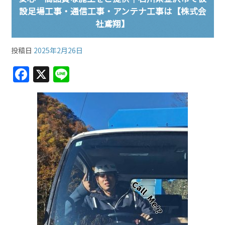
設足場工事・通信工事・アンテナ工事は【株式会
社鳶翔】
投稿日
2025年2月26日
F
X
Li
a
n
c
e
e
b
o
o
k