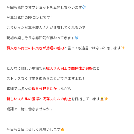
今回も鳶翔のオフショットを公開しちゃいます
写真は鳶翔のKKコンビです！
こういった写真を職人さんが共有してくれるので
現場の楽しそうな雰囲気が伝わってきます
職人さん同士の仲良さが鳶翔の魅力
と言っても過言ではないと思います
どんなに難しい現場でも
職人さん同士の関係性が良好
だと
ストレスなく作業を進めることができますよね！
鳶翔では各々の
得意分野を活かし
ながら
新しいスキルの獲得
と
既存スキルの向上
を目指しています
鳶翔で一緒に働きませんか？
今日も１日よろしくお願いします