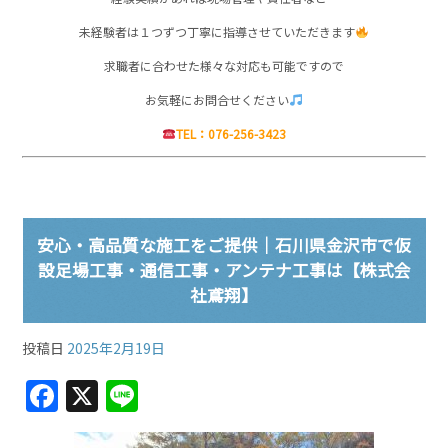
未経験者は１つずつ丁寧に指導させていただきます
求職者に合わせた様々な対応も可能ですので
お気軽にお問合せください
TEL：076-256-3423
安心・高品質な施工をご提供｜石川県金沢市で仮
設足場工事・通信工事・アンテナ工事は【株式会
社鳶翔】
投稿日
2025年2月19日
F
X
Li
a
n