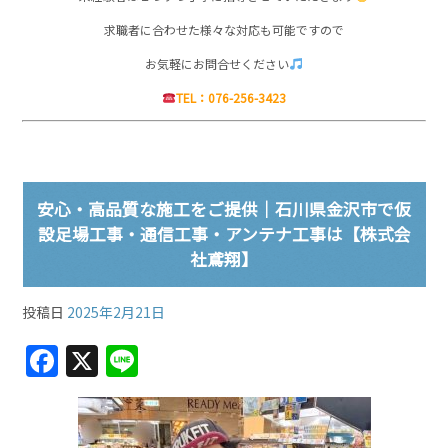
求職者に合わせた様々な対応も可能ですので
お気軽にお問合せください
TEL：076-256-3423
安心・高品質な施工をご提供｜石川県金沢市で仮
設足場工事・通信工事・アンテナ工事は【株式会
社鳶翔】
投稿日
2025年2月21日
F
X
Li
a
n
c
e