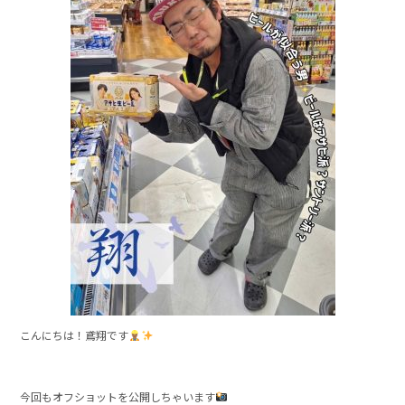
e
b
o
o
k
こんにちは！鳶翔です
今回もオフショットを公開しちゃいます