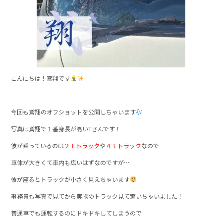
こんにちは！鳶翔です
今回も鳶翔のオフショットを公開しちゃいます
写真は鳶翔で１番身長が高いTさんです！
彼が乗っているのは
２ｔトラック
や
４ｔトラック
なので
車体が大きくて車内も広いはずなのですが…
彼が座るとトラックが小さく見えちゃいます
事務員も写真で見てから実物のトラック見て驚いちゃいました！
普通車でも運転するのにドキドキしてしまうので