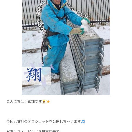
b
o
o
k
こんにちは！鳶翔です
今回も鳶翔のオフショットを公開しちゃいます
写真はフィリピンから日本に来て