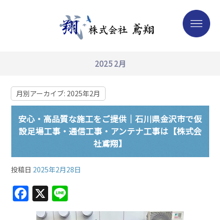
2025 2月
月別アーカイブ:
2025年2月
安心・高品質な施工をご提供｜石川県金沢市で仮
設足場工事・通信工事・アンテナ工事は【株式会
社鳶翔】
投稿日
2025年2月28日
F
X
Li
a
n