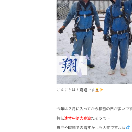
o
o
k
こんにちは！鳶翔です
今年は２月に入ってから積雪の日が多いで
特に
連休中は大寒波
だそうで…
自宅や職場での雪すかしも大変ですよね