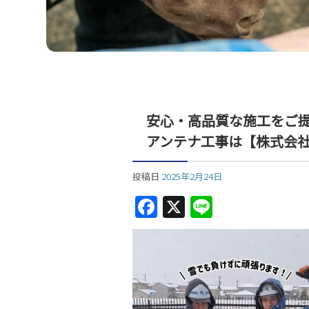
安心・高品質な施工をご
アンテナ工事は【株式会
投稿日
2025年2月24日
F
X
Li
a
n
c
e
e
b