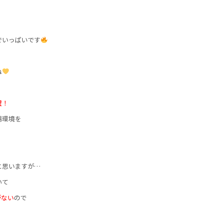
でいっぱいです
ね
璧！
場環境を
と思いますが…
いて
がない
ので