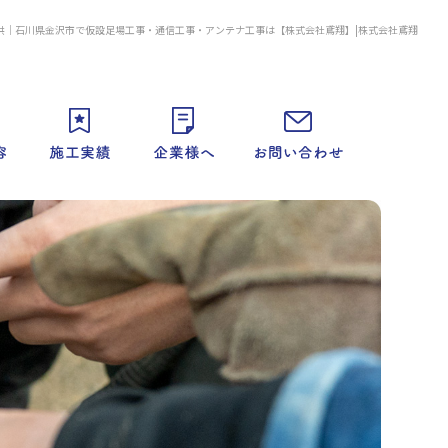
供｜石川県金沢市で仮設足場工事・通信工事・アンテナ工事は【株式会社鳶翔】|株式会社鳶翔