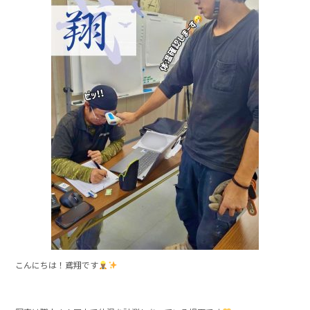
e
b
o
o
k
こんにちは！鳶翔です