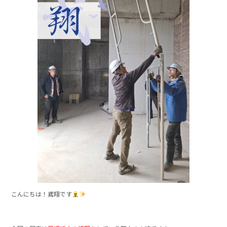
e
b
o
o
k
こんにちは！鳶翔です