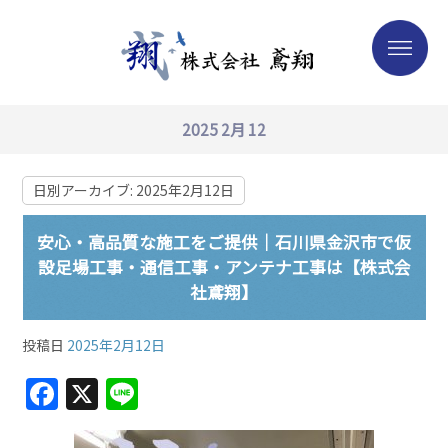
2025 2月 12
日別アーカイブ:
2025年2月12日
安心・高品質な施工をご提供｜石川県金沢市で仮
設足場工事・通信工事・アンテナ工事は【株式会
社鳶翔】
投稿日
2025年2月12日
F
X
Li
a
n