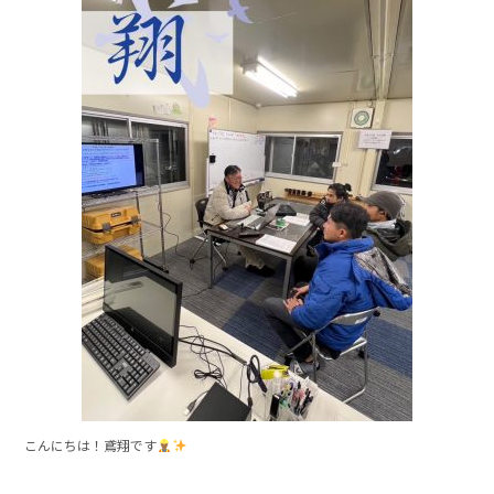
c
e
e
b
o
o
k
こんにちは！鳶翔です