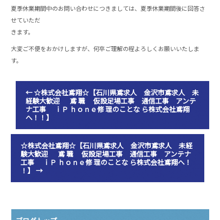
o
夏季休業期間中のお問い合わせにつきましては、夏季休業期間後に回答さ
o
せていただ
きます。
k
大変ご不便をおかけしますが、何卒ご理解の程よろしくお願いいたしま
す。
←
☆株式会社鳶翔☆【石川県鳶求人 金沢市鳶求人 未
経験大歓迎 鳶 職 仮設足場工事 通信工事 アンテ
ナ工事 ｉＰ ｈｏｎｅ修 理のことな ら株式会社鳶翔
へ！！】
☆株式会社鳶翔☆【石川県鳶求人 金沢市鳶求人 未経
験大歓迎 鳶 職 仮設足場工事 通信工事 アンテナ
工事 ｉＰ ｈｏｎｅ修 理のことな ら株式会社鳶翔へ！
！】
→