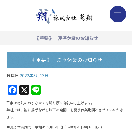
《 重要 》 夏季休業のお知らせ
《 重要 》 夏季休業のお知らせ
投稿日
2022年8月13日
F
X
Li
a
n
平素は格別のお引き立てを賜り厚く御礼申し上げます。
c
e
弊社では、誠に勝手ながら以下の期間中を夏季休業期間とさせていただき
e
ます。
b
■夏季休業期間 令和4年8月14日(日)〜令和4年8月16日(火)