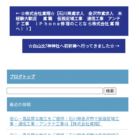
←
☆株式会社鳶翔☆【石川県鳶求人 金沢市鳶求人 未
経験大歓迎 鳶 職 仮設足場工事 通信工事 アンテ
ナ 工事 ｉＰ ｈｏｎｅ修 理のことな ら株式会社 鳶 翔
へ！ ！】
☆白山比?神神社へ初祈祷へ行ってきました☆
→
ブログトップ
最近の投稿
安心・高品質な施工をご提供｜石川県金沢市で仮設足場工
事・通信工事・アンテナ工事は【株式会社鳶翔】
安心・高品質な施工をご提供｜石川県金沢市で仮設足場工