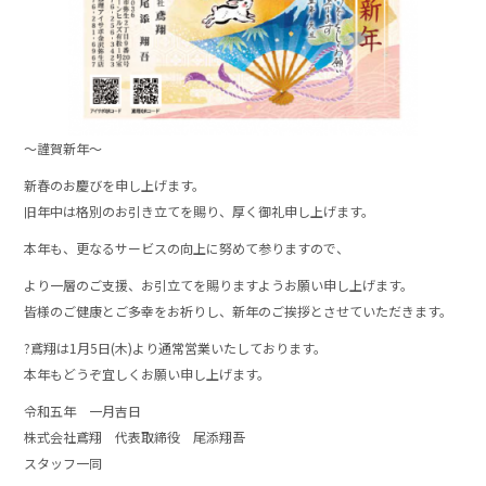
o
o
k
〜謹賀新年〜
新春のお慶びを申し上げます。
旧年中は格別のお引き立てを賜り、厚く御礼申し上げます。
本年も、更なるサービスの向上に努めて参りますので、
より一層のご支援、お引立てを賜りますようお願い申し上げます。
皆様のご健康とご多幸をお祈りし、新年のご挨拶とさせていただきます。
?鳶翔は1月5日(木)より通常営業いたしております。
本年もどうぞ宜しくお願い申し上げます。
令和五年 一月吉日
株式会社鳶翔 代表取締役 尾添翔吾
スタッフ一同