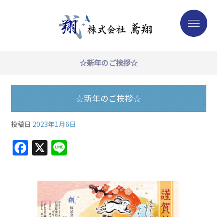
☆新年のご挨拶☆
☆新年のご挨拶☆
投稿日
2023年1月6日
F
X
Li
a
n
c
e
e
b