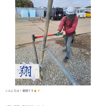
e
b
o
o
k
こんにちは！鳶翔です