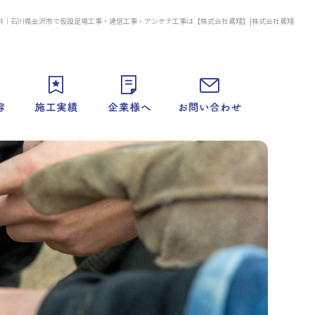
供｜石川県金沢市で仮設足場工事・通信工事・アンテナ工事は【株式会社鳶翔】|株式会社鳶翔