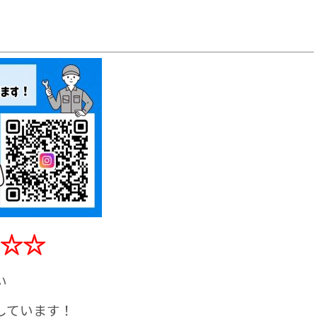
☆☆
い
しています！