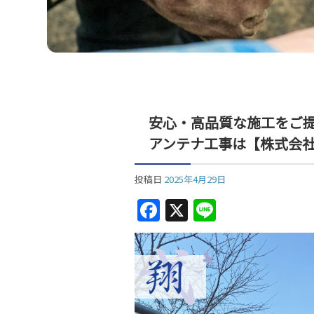
安心・高品質な施工をご
アンテナ工事は【株式会
投稿日
2025年4月29日
F
X
Li
a
n
c
e
e
b