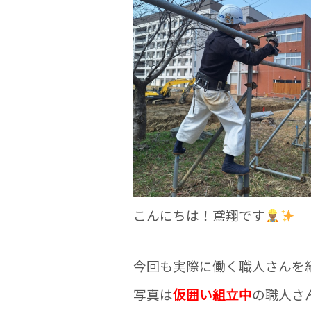
o
o
k
こんにちは！鳶翔です
今回も実際に働く職人さんを
写真は
仮囲い組立中
の職人さ