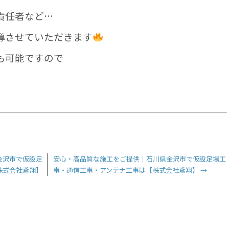
責任者など…
導させていただきます
も可能ですので
金沢市で仮設足
安心・高品質な施工をご提供｜石川県金沢市で仮設足場工
株式会社鳶翔】
事・通信工事・アンテナ工事は【株式会社鳶翔】
→