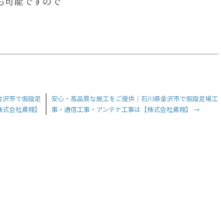
も可能ですので
金沢市で仮設足
安心・高品質な施工をご提供｜石川県金沢市で仮設足場工
株式会社鳶翔】
事・通信工事・アンテナ工事は【株式会社鳶翔】
→