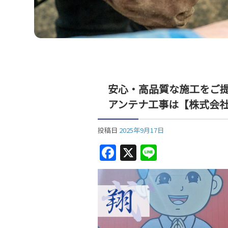
安心・高品質な施工をご
アンテナ工事は【株式会
投稿日
2025年9月17日
F
X
Li
a
n
c
e
e
b