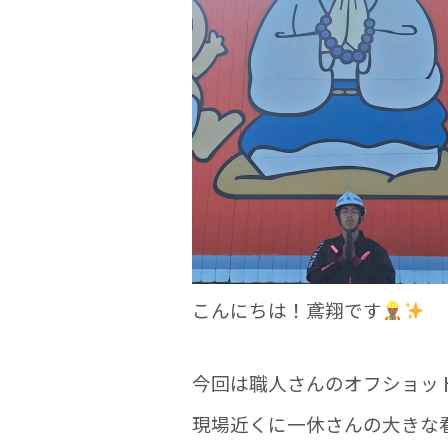
o
o
k
こんにちは！鳶翔です
今回は職人さんのオフショッ
現場近くに一休さんの大きな