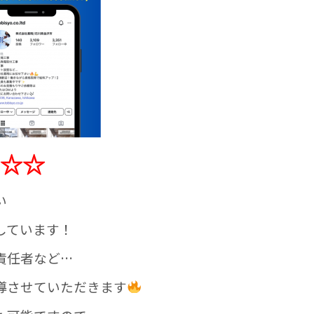
☆☆
い
しています！
責任者など…
導させていただきます