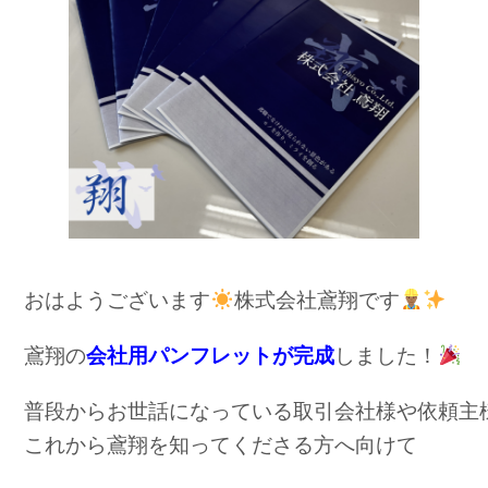
e
b
o
o
k
おはようございます
株式会社鳶翔です
鳶翔の
会社用パンフレットが完成
しました！
普段からお世話になっている取引会社様や依頼主
これから鳶翔を知ってくださる方へ向けて