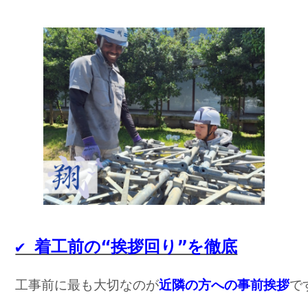
✔︎ 着工前の“挨拶回り”を徹底
工事前に最も大切なのが
近隣の方への事前挨拶
で