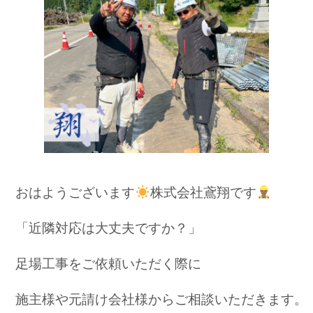
e
b
o
o
k
おはようございます
株式会社鳶翔です
「近隣対応は大丈夫ですか？」
足場工事をご依頼いただく際に
施主様や元請け会社様からご相談いただきます。