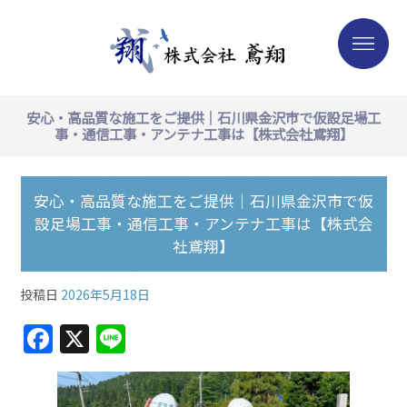
安心・高品質な施工をご提供｜石川県金沢市で仮設足場工
事・通信工事・アンテナ工事は【株式会社鳶翔】
安心・高品質な施工をご提供｜石川県金沢市で仮
設足場工事・通信工事・アンテナ工事は【株式会
社鳶翔】
投稿日
2026年5月18日
F
X
Li
a
n
c
e