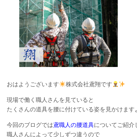
e
b
o
o
k
おはようございます
株式会社鳶翔です
現場で働く職人さんを見ていると
たくさんの道具を腰に付けている姿を見かけます
今回のブログでは
鳶職人の腰道具
についてご紹介
職人さんによって少しずつ違うので