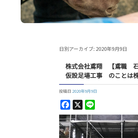
日別アーカイブ:
2020年9月9日
株式会社鳶翔 【鳶職 
仮設足場工事 のことは
投稿日
2020年9月9日
F
X
Li
a
n
c
e
e