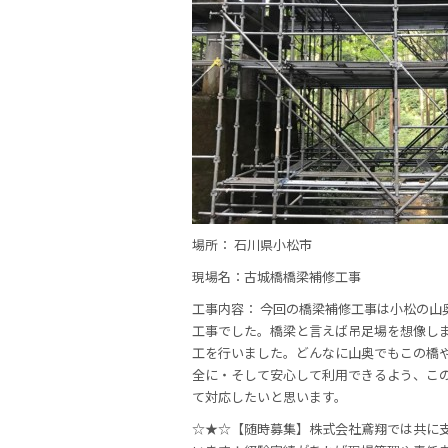
b
o
o
k
場所： 石川県小松市
現場名：古城橋橋梁補修工事
工事内容： 今回の橋梁補修工事は小松の山
工事でした。橋梁と言えば吊足場を想像し
工を行いました。どんなに山奥でもこの橋
全に・そして安心して利用できるよう、こ
て対応したいと思います。
☆★☆【随時募集】株式会社鳶翔では共に