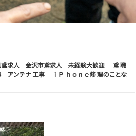
県鳶求人 金沢市鳶求人 未経験大歓迎 鳶 職
アンテナ 工事 ｉＰ ｈｏｎｅ修 理のことな