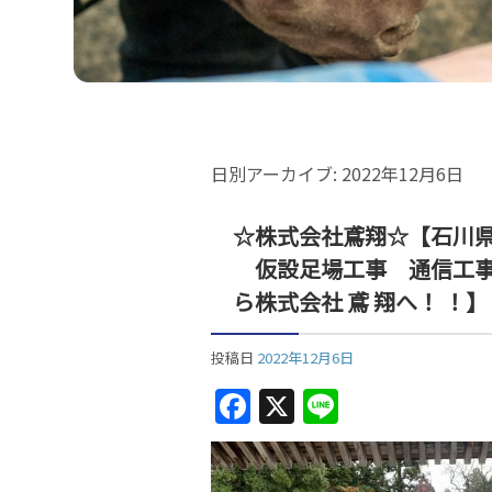
日別アーカイブ:
2022年12月6日
☆株式会社鳶翔☆【石川
仮設足場工事 通信工事 
ら株式会社 鳶 翔へ！ ！】
投稿日
2022年12月6日
F
X
Li
a
n
c
e