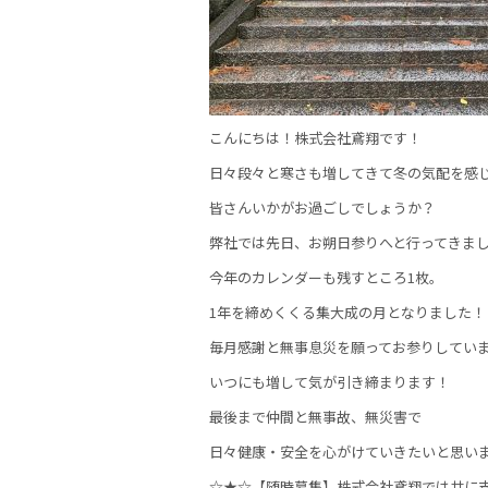
こんにちは！株式会社鳶翔です！
日々段々と寒さも増してきて冬の気配を感
皆さんいかがお過ごしでしょうか？
弊社では先日、お朔日参りへと行ってきま
今年のカレンダーも残すところ1枚。
1年を締めくくる集大成の月となりました！
毎月感謝と無事息災を願ってお参りしてい
いつにも増して気が引き締まります！
最後まで仲間と無事故、無災害で
日々健康・安全を心がけていきたいと思い
☆★☆【随時募集】株式会社鳶翔では共に