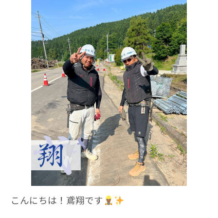
c
e
e
b
o
o
k
こんにちは！鳶翔です