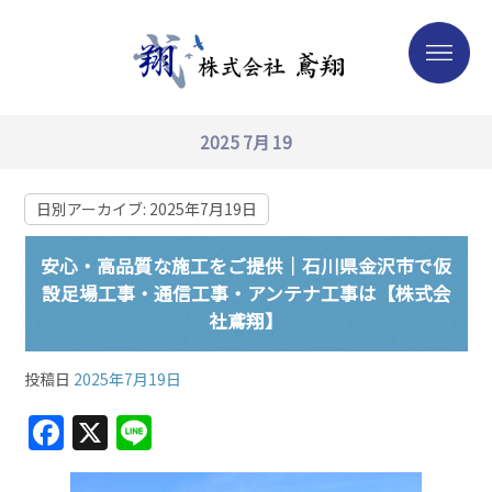
2025 7月 19
日別アーカイブ:
2025年7月19日
安心・高品質な施工をご提供｜石川県金沢市で仮
設足場工事・通信工事・アンテナ工事は【株式会
社鳶翔】
投稿日
2025年7月19日
F
X
Li
a
n