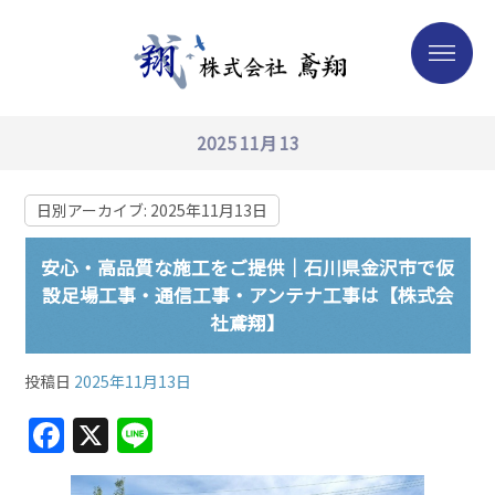
2025 11月 13
日別アーカイブ:
2025年11月13日
安心・高品質な施工をご提供｜石川県金沢市で仮
設足場工事・通信工事・アンテナ工事は【株式会
社鳶翔】
投稿日
2025年11月13日
F
X
Li
a
n