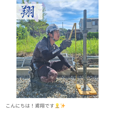
c
e
e
b
o
o
k
こんにちは！鳶翔です‍