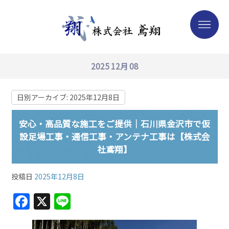
2025 12月 08
日別アーカイブ:
2025年12月8日
安心・高品質な施工をご提供｜石川県金沢市で仮
設足場工事・通信工事・アンテナ工事は【株式会
社鳶翔】
投稿日
2025年12月8日
F
X
Li
a
n