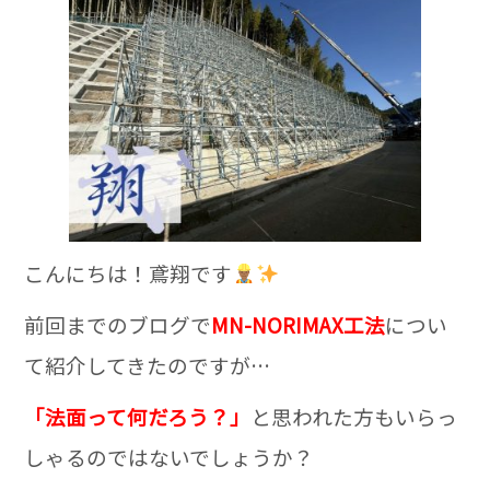
c
e
e
b
o
o
k
こんにちは！鳶翔です
前回までのブログで
MN-NORIMAX工法
につい
て紹介してきたのですが…
「法面って何だろう？」
と思われた方もいらっ
しゃるのではないでしょうか？