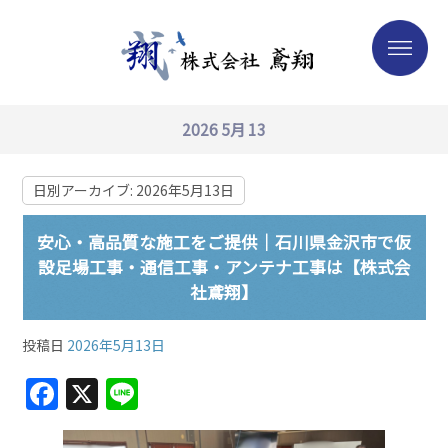
2026 5月 13
日別アーカイブ:
2026年5月13日
安心・高品質な施工をご提供｜石川県金沢市で仮
設足場工事・通信工事・アンテナ工事は【株式会
社鳶翔】
投稿日
2026年5月13日
F
X
Li
a
n