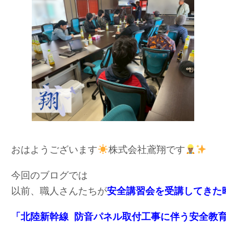
c
e
e
b
o
o
k
おはようございます
株式会社鳶翔です
今回のブログでは
以前、職人さんたちが
安全講習会を受講してきた
「北陸新幹線 防音パネル取付工事に伴う安全教