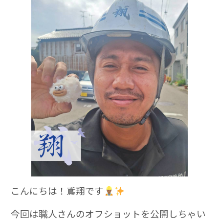
e
b
o
o
k
こんにちは！鳶翔です
今回は職人さんのオフショットを公開しちゃい