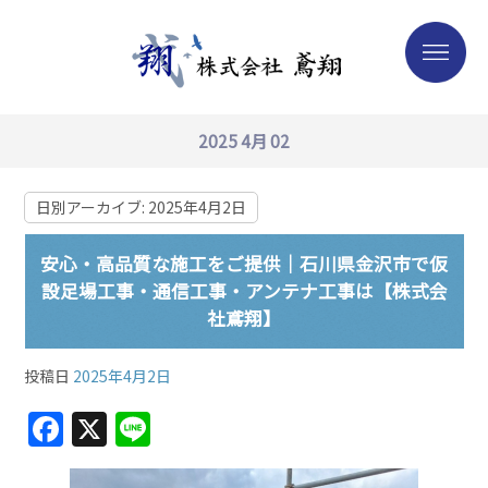
2025 4月 02
日別アーカイブ:
2025年4月2日
安心・高品質な施工をご提供｜石川県金沢市で仮
設足場工事・通信工事・アンテナ工事は【株式会
社鳶翔】
投稿日
2025年4月2日
F
X
Li
a
n