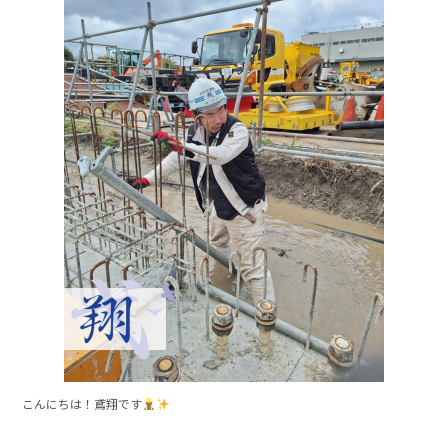
c
e
e
b
o
o
k
こんにちは！鳶翔です