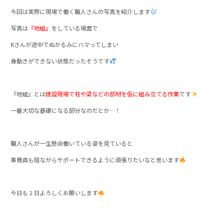
今回は実際に現場で働く職人さんの写真を紹介します
写真は
『地組』
をしている場面で
Kさんが途中でぬかるみにハマってしまい
身動きができない状態だったそうです
『地組』とは
建設現場で柱や梁などの部材を仮に組み立てる作業
です
一番大切な基礎になる部分なのだとか…！
職人さんが一生懸命働いている姿を見ていると
事務員も陰ながらサポートできるように頑張りたいなと思います
今日も１日よろしくお願いします