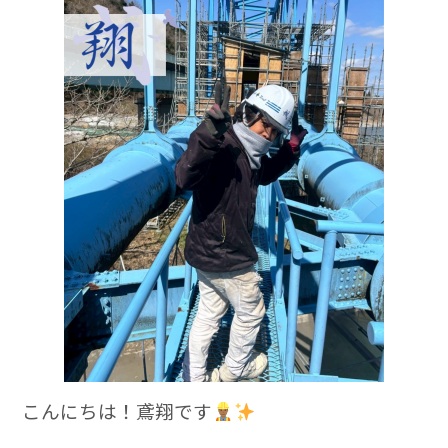
c
e
e
b
o
o
k
こんにちは！鳶翔です