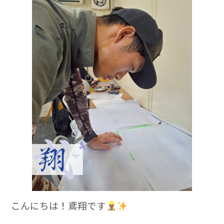
c
e
e
b
o
o
k
こんにちは！鳶翔です