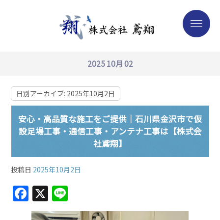
2025 10月 02
日別アーカイブ:
2025年10月2日
安心・高品質な施工をご提供｜石川県金沢市で仮
設足場工事・通信工事・アンテナ工事は【株式会
社鳶翔】
投稿日
2025年10月2日
F
X
Li
a
n