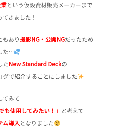
産業
という仮設資材販売メーカーまで
ってきました！
ともあり
撮影NG・公開NG
だったため
した…
した
New Standard Deck
の
ログで紹介することにしました
してみて
でも使用してみたい！」
と考えて
テム導入
となりました