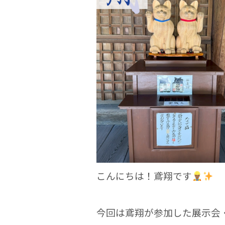
b
o
o
k
こんにちは！鳶翔です
今回は鳶翔が参加した展示会