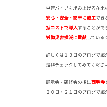
単管パイプを組み上げる在来
安心・安全・簡単に施工
でき
抵コストで導入
することがで
労働災害撲滅に貢献
している
詳しくは１３
日のブログで紹
是非チェックしてみてくださ
展示会・研修会の後に
西明寺
２０日・２１日のブログで紹