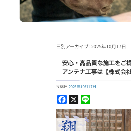
日別アーカイブ:
2025年10月17日
安心・高品質な施工をご
アンテナ工事は【株式会
投稿日
2025年10月17日
F
X
Li
a
n
c
e
e