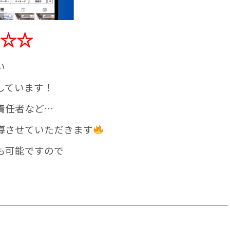
☆☆
い
しています！
責任者など…
導させていただきます
も可能ですので