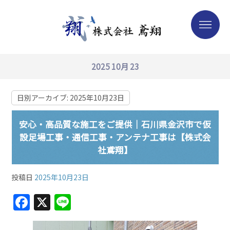
2025 10月 23
日別アーカイブ:
2025年10月23日
安心・高品質な施工をご提供｜石川県金沢市で仮
設足場工事・通信工事・アンテナ工事は【株式会
社鳶翔】
投稿日
2025年10月23日
F
X
Li
a
n