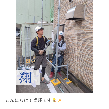
c
e
e
b
o
o
k
こんにちは！鳶翔です